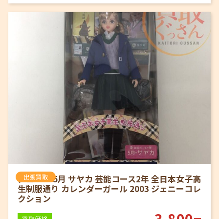
ジェニー 5月 サヤカ 芸能コース2年 全日本女子高
出張買取
生制服通り カレンダーガール 2003 ジェニーコレ
クション
3,800
買取価格