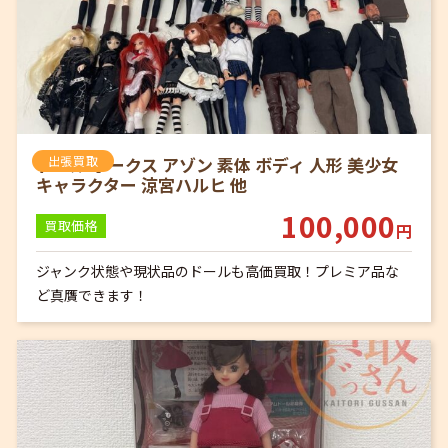
ドール ボークス アゾン 素体 ボディ 人形 美少女
出張買取
キャラクター 涼宮ハルヒ 他
100,000
買取価格
円
ジャンク状態や現状品のドールも高価買取！プレミア品な
ど真贋できます！