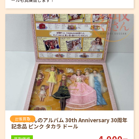
ールも真贋致します！
リカちゃんのアルバム 30th Anniversary 30周年
出張買取
記念品 ピンク タカラ ドール
4,000
買取価格