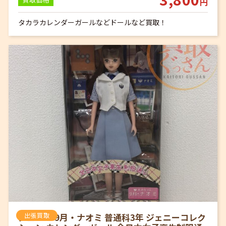
円
タカラカレンダーガールなどドールなど買取！
ジェニー 9月・ナオミ 普通科3年 ジェニーコレク
出張買取