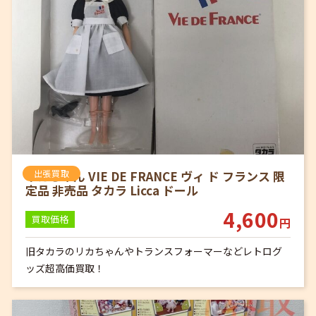
リカちゃん VIE DE FRANCE ヴィ ド フランス 限
出張買取
定品 非売品 タカラ Licca ドール
4,600
買取価格
円
旧タカラのリカちゃんやトランスフォーマーなどレトログ
ッズ超高価買取！