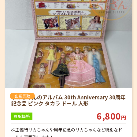
リカちゃんのアルバム 30th Anniversary 30周年
出張買取
記念品 ピンク タカラ ドール 人形
6,800
買取価格
円
株主優待リカちゃんや周年記念のリカちゃんなど特別なド