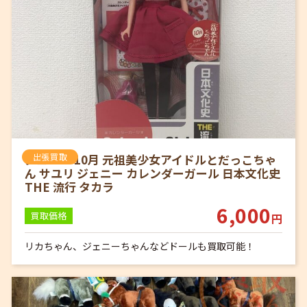
ジェニー 10月 元祖美少女アイドルとだっこちゃ
出張買取
ん サユリ ジェニー カレンダーガール 日本文化史
THE 流行 タカラ
6,000
買取価格
円
リカちゃん、ジェニーちゃんなどドールも買取可能！