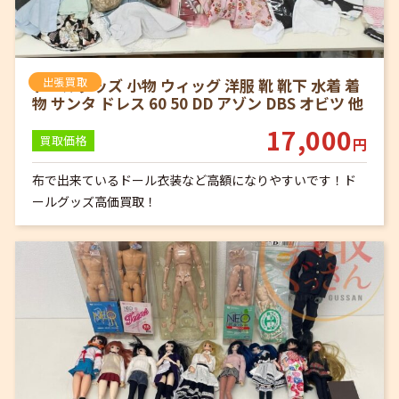
ドールグッズ 小物 ウィッグ 洋服 靴 靴下 水着 着
出張買取
物 サンタ ドレス 60 50 DD アゾン DBS オビツ 他
17,000
買取価格
円
布で出来ているドール衣装など高額になりやすいです！ド
ールグッズ高価買取！