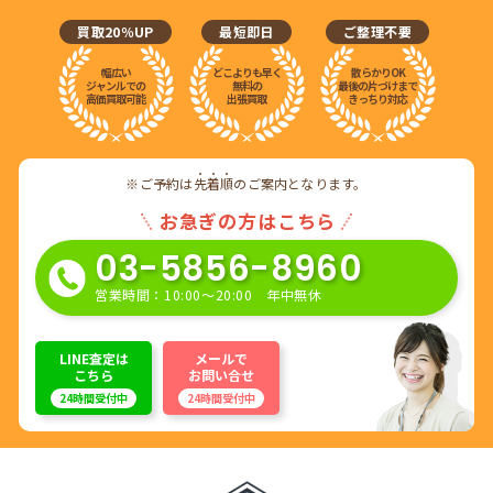
買取20％UP
最短即日
ご整理不要
幅広い
どこよりも早く
散らかりOK
ジャンルでの
無料の
最後の片づけまで
高価買取可能
出張買取
きっちり対応
※ご予約は
先
着
順
のご案内となります。
お急ぎの方はこちら
03-5856-8960
営業時間：10:00〜20:00 年中無休
LINE査定は
メールで
こちら
お問い合せ
24時間受付中
24時間受付中