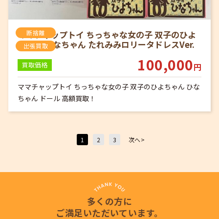
ママチャップトイ ちっちゃな女の子 双子のひよ
断捨離
ちゃん ひなちゃん たれみみロリータドレスVer.
出張買取
100,000
買取価格
円
ママチャップトイ ちっちゃな女の子 双子のひよちゃん ひな
ちゃん ドール 高額買取！
1
2
3
次へ>
多くの方に
ご満足いただいています。