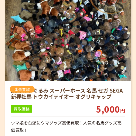
競馬 ぬいぐるみ スーパーホース 名馬 セガ SEGA
出張買取
新種牡馬 トウカイテイオー オグリキャップ
5,000
買取価格
円
ウマ娘を台頭にウマグッズ高価買取！人気の名馬グッズ高
価買取！